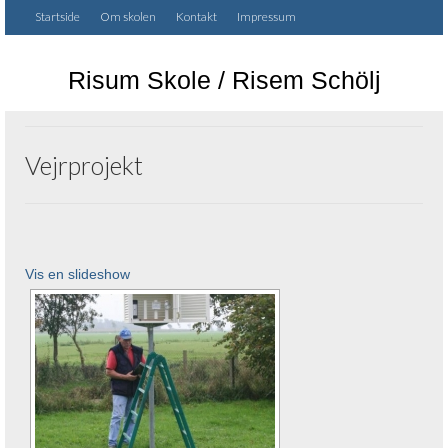
Startside
Om skolen
Kontakt
Impressum
Risum Skole / Risem Schölj
Vejrprojekt
Vis en slideshow