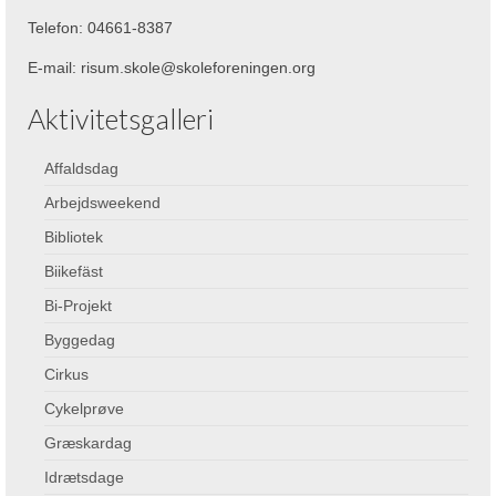
Telefon: 04661-8387
E-mail: risum.skole@skoleforeningen.org
Aktivitetsgalleri
Affaldsdag
Arbejdsweekend
Bibliotek
Biikefäst
Bi-Projekt
Byggedag
Cirkus
Cykelprøve
Græskardag
Idrætsdage