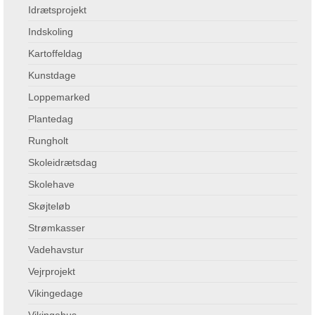
Idrætsprojekt
Indskoling
Kartoffeldag
Kunstdage
Loppemarked
Plantedag
Rungholt
Skoleidrætsdag
Skolehave
Skøjteløb
Strømkasser
Vadehavstur
Vejrprojekt
Vikingedage
Vikingehus