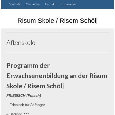
Startside
Om skolen
Kontakt
Impressum
Risum Skole / Risem Schölj
Aftenskole
Programm der
Erwachsenenbildung an der Risum
Skole / Risem Schölj
FRIESISCH (Frasch)
– Friesisch für Anfänger
– Beginn: ???