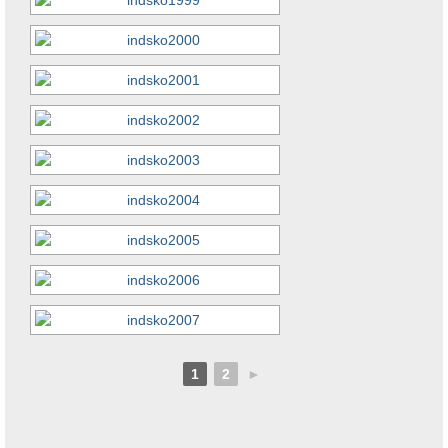
1
2
►