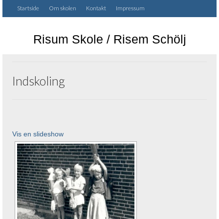
Startside
Om skolen
Kontakt
Impressum
Risum Skole / Risem Schölj
Indskoling
Vis en slideshow