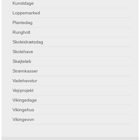
Kunstdage
Loppemarked
Plantedag
Rungholt
Skoleidrætsdag
Skolehave
Skøjteløb
Strømkasser
Vadehavstur
Vejrprojekt
Vikingedage
Vikingehus
Vikingeovn