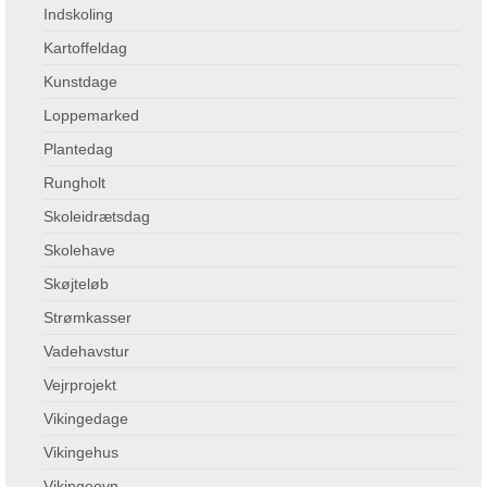
Indskoling
Kartoffeldag
Kunstdage
Loppemarked
Plantedag
Rungholt
Skoleidrætsdag
Skolehave
Skøjteløb
Strømkasser
Vadehavstur
Vejrprojekt
Vikingedage
Vikingehus
Vikingeovn