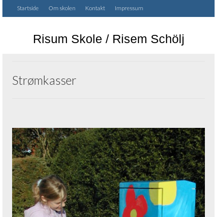
Startside
Om skolen
Kontakt
Impressum
Risum Skole / Risem Schölj
Strømkasser