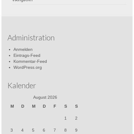
Administration
Anmelden
Eintrags-Feed
Kommentar-Feed
WordPress.org
Kalender
August 2026
M
D
M
D
F
S
S
1
2
3
4
5
6
7
8
9